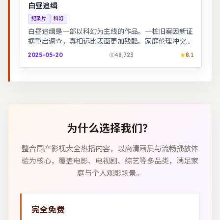
白昼追缉
纪录片
科幻
白昼追缉是一部以科幻为主线的作品。一桩旧案因新证
据重启调查，真相远比表面更加残酷。家庭伦理冲突在
一场意外后集中爆发，情感冲击力足。
2025-05-20
48,723
8.1
为什么选择我们？
整合国产影视大全热播内容，以高清画质与流畅播放体
验为核心，覆盖电影、电视剧、综艺等多品类，满足家
庭与个人观影场景。
完全免费