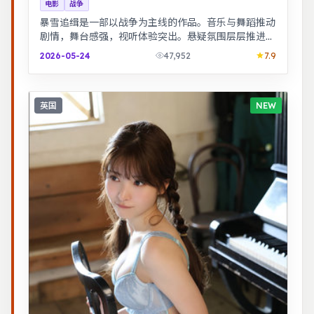
电影
战争
暴雪追缉是一部以战争为主线的作品。音乐与舞蹈推动
剧情，舞台感强，视听体验突出。悬疑氛围层层推进，
线索拼图式叙事，结局出人意料。
2026-05-24
47,952
7.9
英国
NEW