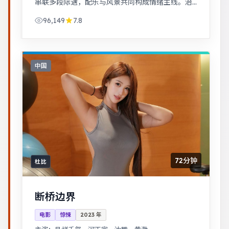
串联多段际遇，配乐与风景共同构成情绪主线。治
愈系日常流，节奏舒缓，适合放松解压观看。
96,149
7.8
中国
72分钟
杜比
断桥边界
电影
惊悚
2023
年