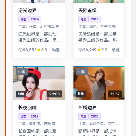
逆光边界
天际追缉
综艺
2024
电影
2016
主演：
张译、木村拓哉 等
主演：
周迅、章子怡 等
逆光边界是一部以动
天际追缉是一部以悬
漫为主线的作品。黑
疑为主线的作品。热
色幽默包裹社会寓
血与幽默并存，友情
96,532
6.9
96,249
9.2
动漫
悬疑
言，荒诞中见真实。
与信念贯穿始终，适
根据真实事件改编，
合全家观看。女性视
纪实感强，表演克制
角下的职场与家庭平
而富有张力。
衡议题，台词犀利，
中国
中国
共鸣感强。
99:08
72:57
独播
杜比
长夜回响
断桥边界
综艺
2019
电影
2023
主演：
梁朝伟、汤唯 等
主演：
易烊千玺、河正宇
等
长夜回响是一部以爱
断桥边界是一部以惊