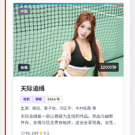
中国
120分钟
独播
天际追缉
电影
悬疑
2016
年
主演：
周迅、章子怡、河正宇、木村拓哉 等
天际追缉是一部以悬疑为主线的作品。热血与幽默
并存，友情与信念贯穿始终，适合全家观看。女性
视角下的职场与家庭平衡议题，台词犀利，共鸣感
96,249
9.2