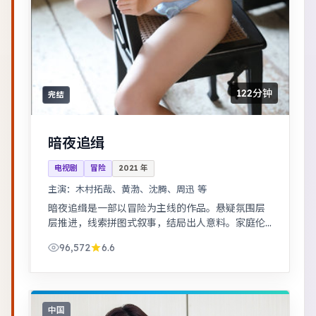
122分钟
完结
暗夜追缉
电视剧
冒险
2021
年
主演：
木村拓哉、黄渤、沈腾、周迅 等
暗夜追缉是一部以冒险为主线的作品。悬疑氛围层
层推进，线索拼图式叙事，结局出人意料。家庭伦
理冲突在一场意外后集中爆发，情感冲击力足。
96,572
6.6
中国