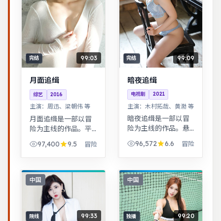
99:09
99:03
完结
完结
暗夜追缉
月面追缉
电视剧
2021
综艺
2016
主演：
木村拓哉、黄渤 等
主演：
周迅、梁朝伟 等
暗夜追缉是一部以冒
月面追缉是一部以冒
险为主线的作品。悬
险为主线的作品。平
疑氛围层层推进，线
凡小人物在时代浪潮
96,572
6.6
97,400
9.5
冒险
冒险
索拼图式叙事，结局
里做出艰难抉择，最
出人意料。家庭伦理
终与自我和解。女性
冲突在一场意外后集
视角下的职场与家庭
中爆发，情感冲击力
平衡议题，台词犀
中国
中国
足。
利，共鸣感强。
99:33
99:20
院线
独播