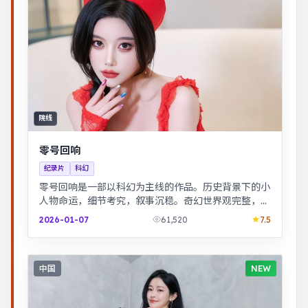
院线
零号回响
纪录片
科幻
零号回响是一部以科幻为主线的作品。历史背景下的小
人物命运，细节考究，叙事沉稳。奇幻世界观完整，伏
笔回收利落，适合系列化追看。
2026-01-07
61,520
7.5
中国
NEW