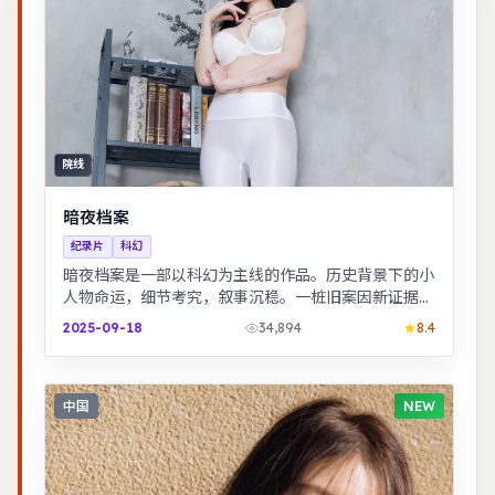
院线
暗夜档案
纪录片
科幻
暗夜档案是一部以科幻为主线的作品。历史背景下的小
人物命运，细节考究，叙事沉稳。一桩旧案因新证据重
启调查，真相远比表面更加残酷。
2025-09-18
34,894
8.4
中国
NEW