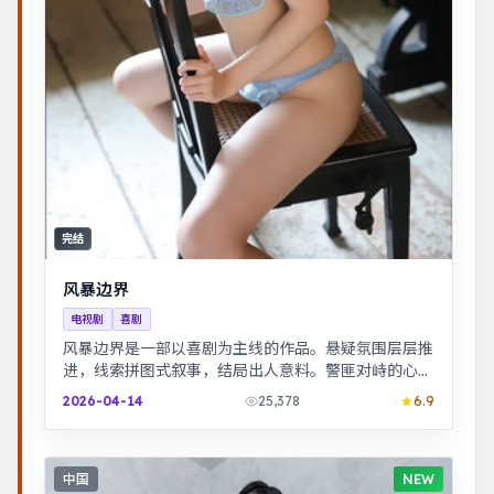
完结
风暴边界
电视剧
喜剧
风暴边界是一部以喜剧为主线的作品。悬疑氛围层层推
进，线索拼图式叙事，结局出人意料。警匪对峙的心理
战戏份突出，节奏紧凑，场面调度成熟。
2026-04-14
25,378
6.9
中国
NEW