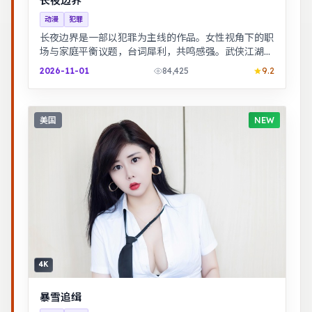
长夜边界
动漫
犯罪
长夜边界是一部以犯罪为主线的作品。女性视角下的职
场与家庭平衡议题，台词犀利，共鸣感强。武侠江湖中
的道义抉择，动作设计利落，意境悠远。
2026-11-01
84,425
9.2
美国
NEW
4K
暴雪追缉