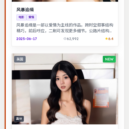
风暴追缉
电影
爱情
风暴追缉是一部以爱情为主线的作品。跨时空叙事结构
精巧，前后呼应，二刷可发现更多细节。公路片结构串
联多段际遇，配乐与风景共同构成情绪主线。
2025-06-17
62,992
6.4
英国
NEW
高分