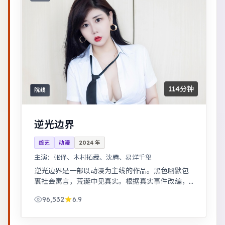
114分钟
院线
逆光边界
综艺
动漫
2024
年
主演：
张译、木村拓哉、沈腾、易烊千玺
逆光边界是一部以动漫为主线的作品。黑色幽默包
裹社会寓言，荒诞中见真实。根据真实事件改编，
纪实感强，表演克制而富有张力。
96,532
6.9