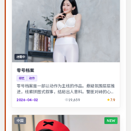
连载中
零号档案
综艺
动作
零号档案是一部以动作为主线的作品。悬疑氛围层层推
进，线索拼图式叙事，结局出人意料。警匪对峙的心理
战戏份突出，节奏紧凑，场面调度成熟。
2026-04-02
19,659
7.9
中国
NEW