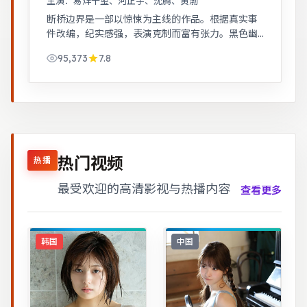
主演：
易烊千玺、河正宇、沈腾、黄渤
断桥边界是一部以惊悚为主线的作品。根据真实事
件改编，纪实感强，表演克制而富有张力。黑色幽
默包裹社会寓言，荒诞中见真实。
95,373
7.8
热门视频
热播
最受欢迎的高清影视与热播内容
查看更多
韩国
中国