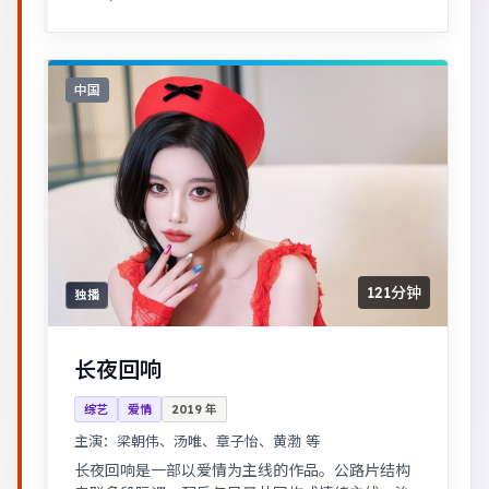
强。
中国
121分钟
独播
长夜回响
综艺
爱情
2019
年
主演：
梁朝伟、汤唯、章子怡、黄渤 等
长夜回响是一部以爱情为主线的作品。公路片结构