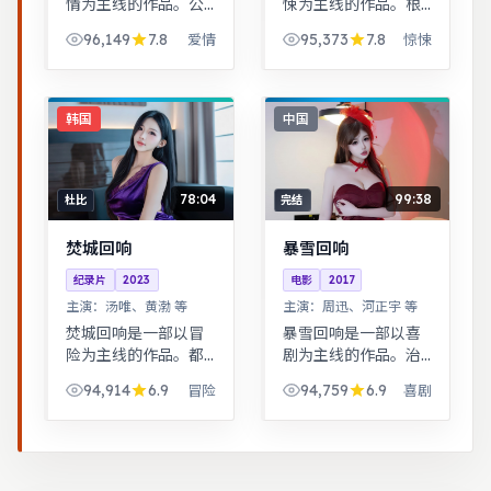
情为主线的作品。公
悚为主线的作品。根
路片结构串联多段际
据真实事件改编，纪
96,149
7.8
95,373
7.8
爱情
惊悚
遇，配乐与风景共同
实感强，表演克制而
构成情绪主线。治愈
富有张力。黑色幽默
系日常流，节奏舒
包裹社会寓言，荒诞
缓，适合放松解压观
中见真实。
韩国
中国
看。
78:04
99:38
杜比
完结
焚城回响
暴雪回响
纪录片
2023
电影
2017
主演：
汤唯、黄渤 等
主演：
周迅、河正宇 等
焚城回响是一部以冒
暴雪回响是一部以喜
险为主线的作品。都
剧为主线的作品。治
市男女在误会与试探
愈系日常流，节奏舒
94,914
6.9
94,759
6.9
冒险
喜剧
中走近彼此，笑泪交
缓，适合放松解压观
织的成长故事。跨时
看。奇幻世界观完
空叙事结构精巧，前
整，伏笔回收利落，
后呼应，二刷可发现
适合系列化追看。
更多细节。