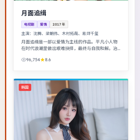
月面追缉
电视剧
爱情
2017
年
主演：
沈腾、梁朝伟、木村拓哉、易烊千玺
月面追缉是一部以爱情为主线的作品。平凡小人物
在时代浪潮里做出艰难抉择，最终与自我和解。治
愈系日常流，节奏舒缓，适合放松解压观看。
96,754
8.6
韩国