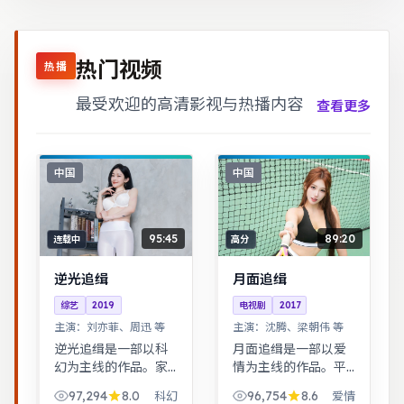
热门视频
热播
最受欢迎的高清影视与热播内容
查看更多
中国
中国
95:45
89:20
连载中
高分
逆光追缉
月面追缉
综艺
2019
电视剧
2017
主演：
刘亦菲、周迅 等
主演：
沈腾、梁朝伟 等
逆光追缉是一部以科
月面追缉是一部以爱
幻为主线的作品。家
情为主线的作品。平
庭伦理冲突在一场意
凡小人物在时代浪潮
97,294
8.0
96,754
8.6
科幻
爱情
外后集中爆发，情感
里做出艰难抉择，最