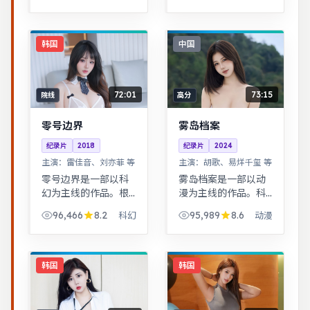
冲击力足。历史背景
终与自我和解。治愈
下的小人物命运，细
系日常流，节奏舒
节考究，叙事沉稳。
缓，适合放松解压观
韩国
中国
看。
72:01
73:15
院线
高分
零号边界
雾岛档案
纪录片
2018
纪录片
2024
主演：
雷佳音、刘亦菲 等
主演：
胡歌、易烊千玺 等
零号边界是一部以科
雾岛档案是一部以动
幻为主线的作品。根
漫为主线的作品。科
据真实事件改编，纪
幻设定下探讨亲情与
96,466
8.2
95,989
8.6
科幻
动漫
实感强，表演克制而
记忆，视觉风格鲜
富有张力。历史背景
明，节奏张弛有度。
下的小人物命运，细
历史背景下的小人物
节考究，叙事沉稳。
命运，细节考究，叙
韩国
韩国
事沉稳。