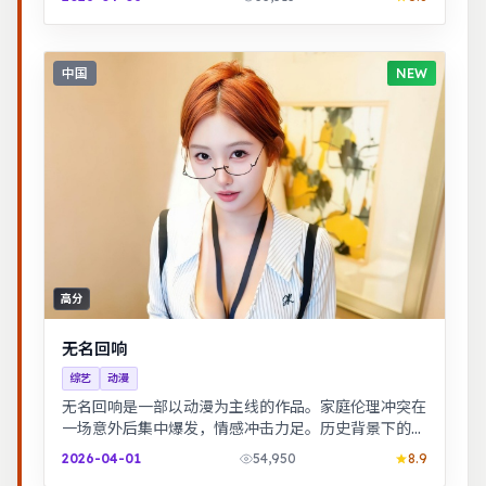
中国
NEW
高分
无名回响
综艺
动漫
无名回响是一部以动漫为主线的作品。家庭伦理冲突在
一场意外后集中爆发，情感冲击力足。历史背景下的小
人物命运，细节考究，叙事沉稳。
2026-04-01
54,950
8.9