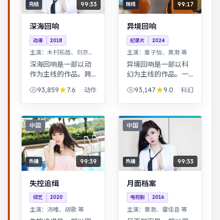
99:33
99:17
完结
院线
深海回响
异境回响
动漫
2018
纪录片
2024
主演：
木村拓哉、刘亦菲
主演：
章子怡、黄渤 等
等
深海回响是一部以动
异境回响是一部以科
作为主线的作品。跨
幻为主线的作品。一
时空叙事结构精巧，
桩旧案因新证据重启
93,859
7.6
93,147
9.0
动作
科幻
前后呼应，二刷可发
调查，真相远比表面
现更多细节。都市男
更加残酷。悬疑氛围
女在误会与试探中走
层层推进，线索拼图
近彼此，笑泪交织的
式叙事，结局出人意
中国
中国
成长故事。
料。
99:39
99:33
热播
热播
失控追缉
月面档案
综艺
2020
电视剧
2016
主演：
汤唯、胡歌 等
主演：
黄渤、雷佳音 等