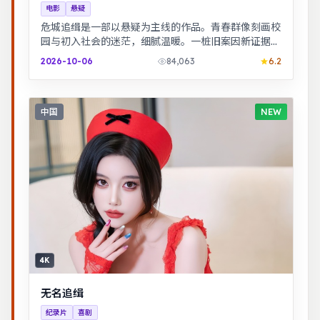
电影
悬疑
危城追缉是一部以悬疑为主线的作品。青春群像刻画校
园与初入社会的迷茫，细腻温暖。一桩旧案因新证据重
启调查，真相远比表面更加残酷。
2026-10-06
84,063
6.2
中国
NEW
4K
无名追缉
纪录片
喜剧