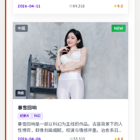
代浪潮里做出艰难抉择，最终与自我和解。
2026-04-11
89,318
9.0
中国
NEW
完结
暴雪回响
纪录片
科幻
暴雪回响是一部以科幻为主线的作品。古装背景下的人
性博弈，群像刻画细腻，权谋与情感并重。治愈系日常
流，节奏舒缓，适合放松解压观看。
2026-04-06
33,513
6.8