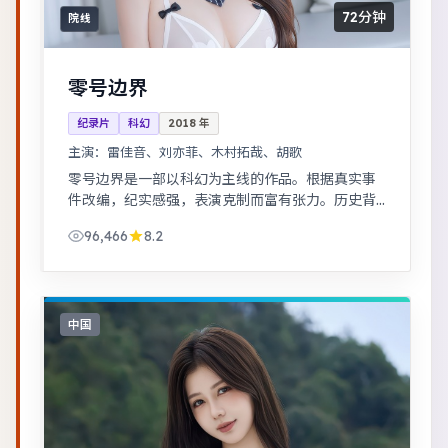
72分钟
院线
零号边界
纪录片
科幻
2018
年
主演：
雷佳音、刘亦菲、木村拓哉、胡歌
零号边界是一部以科幻为主线的作品。根据真实事
件改编，纪实感强，表演克制而富有张力。历史背
景下的小人物命运，细节考究，叙事沉稳。
96,466
8.2
中国