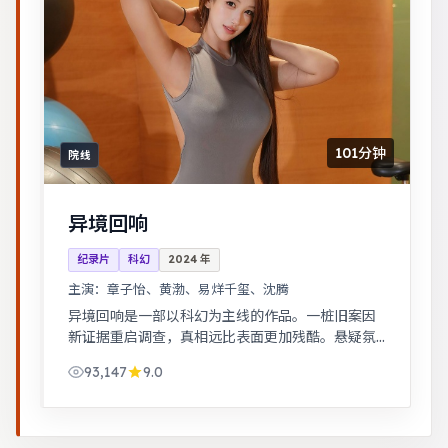
101分钟
院线
异境回响
纪录片
科幻
2024
年
主演：
章子怡、黄渤、易烊千玺、沈腾
异境回响是一部以科幻为主线的作品。一桩旧案因
新证据重启调查，真相远比表面更加残酷。悬疑氛
围层层推进，线索拼图式叙事，结局出人意料。
93,147
9.0