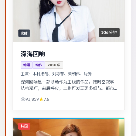
106分钟
完结
深海回响
动漫
动作
2018
年
主演：
木村拓哉、刘亦菲、梁朝伟、沈腾
深海回响是一部以动作为主线的作品。跨时空叙事
结构精巧，前后呼应，二刷可发现更多细节。都市
男女在误会与试探中走近彼此，笑泪交织的成长故
93,859
7.6
事。
韩国