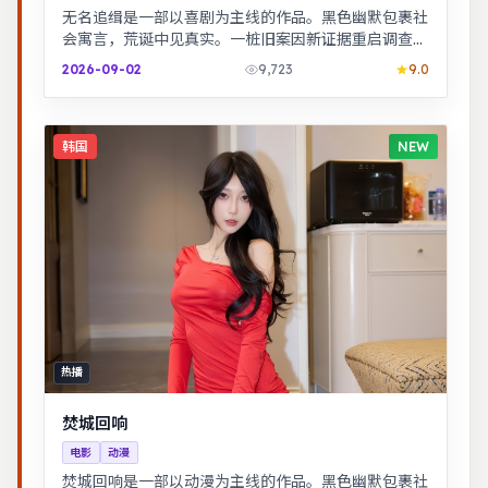
无名追缉是一部以喜剧为主线的作品。黑色幽默包裹社
会寓言，荒诞中见真实。一桩旧案因新证据重启调查，
真相远比表面更加残酷。
2026-09-02
9,723
9.0
韩国
NEW
热播
焚城回响
电影
动漫
焚城回响是一部以动漫为主线的作品。黑色幽默包裹社