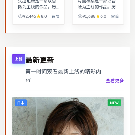
失控追缉是一部以冒
月面档案是一部以冒
险为主线的作品。历
险为主线的作品。历
史背景下的小人物命
史背景下的小人物命
92,445
8.0
91,688
6.0
冒险
冒险
运，细节考究，叙事
运，细节考究，叙事
沉稳。科幻设定下探
沉稳。武侠江湖中的
讨亲情与记忆，视觉
道义抉择，动作设计
风格鲜明，节奏张弛
利落，意境悠远。
有度。
最新更新
上新
第一时间观看最新上线的精彩内
容
查看更多
日本
NEW