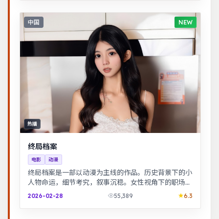
中国
NEW
热播
终局档案
电影
动漫
终局档案是一部以动漫为主线的作品。历史背景下的小
人物命运，细节考究，叙事沉稳。女性视角下的职场与
家庭平衡议题，台词犀利，共鸣感强。
2026-02-28
55,389
6.3