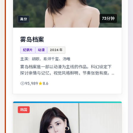
73分钟
高分
雾岛档案
纪录片
动漫
2024
年
主演：
胡歌、易烊千玺、汤唯
雾岛档案是一部以动漫为主线的作品。科幻设定下
探讨亲情与记忆，视觉风格鲜明，节奏张弛有度。
历史背景下的小人物命运，细节考究，叙事沉稳。
95,989
8.6
韩国