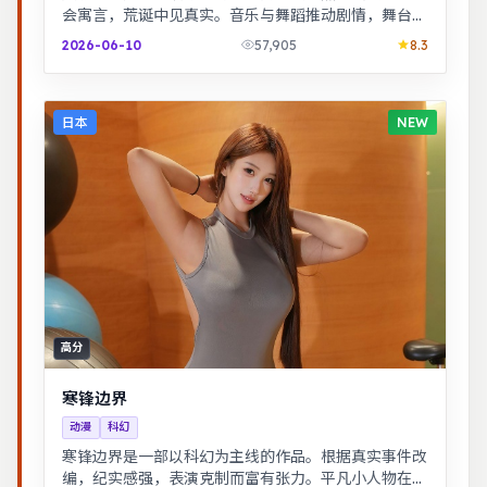
会寓言，荒诞中见真实。音乐与舞蹈推动剧情，舞台感
强，视听体验突出。
2026-06-10
57,905
8.3
日本
NEW
高分
寒锋边界
动漫
科幻
寒锋边界是一部以科幻为主线的作品。根据真实事件改
编，纪实感强，表演克制而富有张力。平凡小人物在时