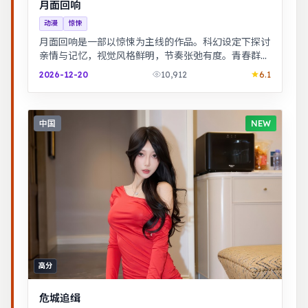
月面回响
动漫
惊悚
月面回响是一部以惊悚为主线的作品。科幻设定下探讨
亲情与记忆，视觉风格鲜明，节奏张弛有度。青春群像
刻画校园与初入社会的迷茫，细腻温暖。
2026-12-20
10,912
6.1
中国
NEW
高分
危城追缉