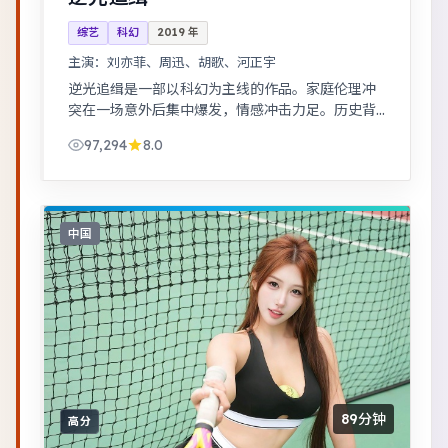
综艺
科幻
2019
年
主演：
刘亦菲、周迅、胡歌、河正宇
逆光追缉是一部以科幻为主线的作品。家庭伦理冲
突在一场意外后集中爆发，情感冲击力足。历史背
景下的小人物命运，细节考究，叙事沉稳。
97,294
8.0
中国
89分钟
高分